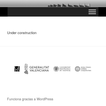
Saltar
CHESTE PARANINFO
al
contenido
Under construction
Funciona gracias a WordPress