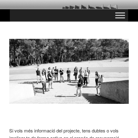
Saltar
CHESTE PARANINFO
al
contenido
Si vols més informació del projecte, tens dubtes o vols
implicar-te de forma activa en el procés de recuperació